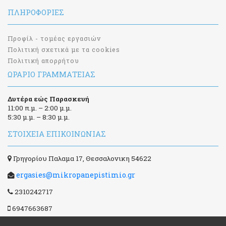
ΠΛΗΡΟΦΟΡΊΕΣ
Προφίλ - τομέας εργασιών
Πολιτική σχετικά με τα cookies
Πολιτική απορρήτου
ΩΡΆΡΙΟ ΓΡΑΜΜΑΤΕΊΑΣ
Δυτέρα εώς Παρασκευή
11:00 π.μ. – 2:00 μ.μ.
5:30 μ.μ. – 8:30 μ.μ.
ΣΤΟΙΧΕΊΑ ΕΠΙΚΟΙΝΩΝΊΑΣ
Γρηγορίου Παλαμα 17, Θεσσαλονικη 54622
ergasies@mikropanepistimio.gr
2310242717
6947663687